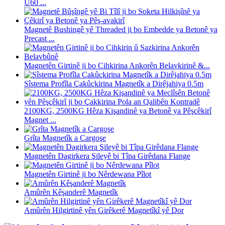
U60 ...
Magnetê Bushingê yê Threaded ji bo Embedde ya Betonê ya
Precast ...
Magnetên Girtinê ji bo Cihkirina Ankorên Belavkirinê &...
Sîstema Profîla Çakûçkirina Magnetîk a Dirêjahiya 0.5m
2100KG, 2500KG Hêza Kişandinê ya Betonê ya Pêşçêkirî
Magnet ...
Grîta Magnetîk a Çargoşe
Magnetên Dagirkera Şileyê bi Tîpa Girêdana Flange
Magnetên Girtinê ji bo Nêrdewana Pîlot
Amûrên Kêşanderê Magnetîk
Amûrên Hilgirtinê yên Girêkerê Magnetîkî yê Dor