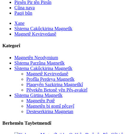
Pirsên Pir tên Pirsîn
Çûna nava
Paqij bûn
Xane
Sîstema Çakûçkirina Magnetîk
Magnetê Kevirvedanê
Kategorî
Magnetên Neodymium
Sîstema Parzûna Magnetîk
Sîstema Çakûçkirina Magnetîk
Magnetê Kevirvedanê
Profîla Perdeya Magnetîk
Plaqeyên Sazkirina Magnetîkî
Pêvekên Betonê yên Pêş-avakirî
Sîstema Girtina Magnetîk
Magnetên Potê
Magnetên bi gomî pêçayî
Desteserkirina Magnetan
Berhemên Taybetmendî