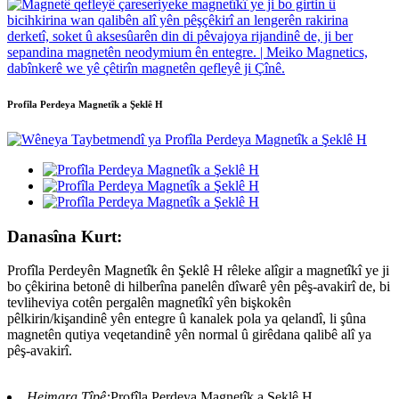
Profîla Perdeya Magnetîk a Şeklê H
Danasîna Kurt:
Profîla Perdeyên Magnetîk ên Şeklê H rêleke alîgir a magnetîkî ye ji
bo çêkirina betonê di hilberîna panelên dîwarê yên pêş-avakirî de, bi
tevliheviya cotên pergalên magnetîkî yên bişkokên
pêlkirin/kişandinê yên entegre û kanalek pola ya qelandî, li şûna
magnetên qutiya veqetandinê yên normal û girêdana qalibê alî ya
pêş-avakirî.
Hejmara Tîpê:
Profîla Perdeya Magnetîk a Şeklê H