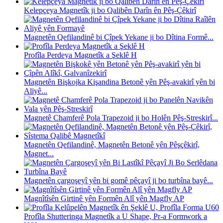
Kelepçeya Magnetîk ji bo Qalibên Darîn ên Pêş-Çêkirî
Magnetên Qefilandinê bi Çîpek Yekane ji bo Dîtina Formê...
Profîla Perdeya Magnetîk a Şeklê H
Magnetên Bişkojka Kişandina Betonê yên Pêş-avakirî yên bi
Aliyê...
Magnetê Chamferê Pola Trapezoid ji bo Holên Pêş-Streskirî...
Magnetên Qefilandinê, Magnetên Betonê yên Pêşçêkirî,
Magnet...
Magnetên çargoşeyî yên bi gomê pêçayî ji bo turbîna bayê...
Magnîtîsên Girtinê yên Formên Alî yên Magfly AP
Profîla Shutteringa Magnetîk a U Shape, Pr-a Formwork a