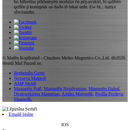
bo hilberîna pêkhateyên modular ên pêş-avakirî, bi qalibên
qeflên ji kontrplak an darîn tê bikar anîn. Ew bi... hatiye
sêwirandin.
© Mafên Kopîkirinê - Chuzhou Meiko Magnetics Co.,Ltd. db2020.
Hemû Maf Parastî ne.
Berhemên Germ
Nexşeya Malperê
AMP Mobîl
Magnetên Potê
,
Magnetên Neodymium
,
Magnetên Daîmî
,
Desteserkirina Magnetan
,
Amûra Magnetîk
,
Profîla Perdeya
Magnetîk
,
Emailê bişîne
IOS
x