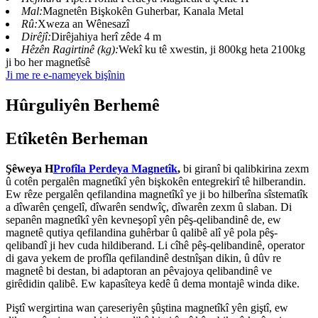
Mal:
Magnetên Bişkokên Guherbar, Kanala Metal
Rû:
Xweza an Wênesazî
Dirêjî:
Dirêjahiya herî zêde 4 m
Hêzên Ragirtinê (kg):
Wekî ku tê xwestin, ji 800kg heta 2100kg
ji bo her magnetîsê
Ji me re e-nameyek bişînin
Hûrguliyên Berhemê
Etîketên Berheman
Şêweya H
Profîla Perdeya Magnetîk
,
bi giranî bi qalibkirina zexm
û cotên pergalên magnetîkî yên bişkokên entegrekirî tê hilberandin.
Ew rêze pergalên qefilandina magnetîkî ye ji bo hilberîna sîstematîk
a dîwarên çengelî, dîwarên sendwîç, dîwarên zexm û slaban. Di
sepanên magnetîkî yên kevneşopî yên pêş-qelibandinê de, ew
magnetê qutiya qefilandina guhêrbar û qalibê alî yê pola pêş-
qelibandî ji hev cuda hildiberand. Li cîhê pêş-qelibandinê, operator
di gava yekem de profîla qefilandinê destnîşan dikin, û dûv re
magnetê bi destan, bi adaptoran an pêvajoya qelibandinê ve
girêdidin qalibê. Ew kapasîteya kedê û dema montajê winda dike.
Piştî wergirtina wan çareseriyên şûştina magnetîkî yên giştî, ew