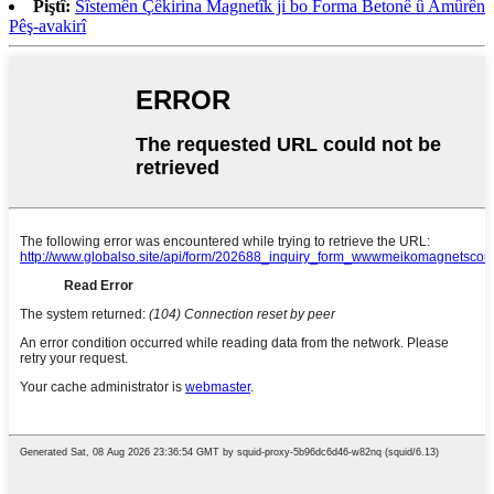
Piştî:
Sîstemên Çêkirina Magnetîk ji bo Forma Betonê û Amûrên
Pêş-avakirî