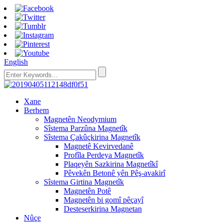
English
Xane
Berhem
Magnetên Neodymium
Sîstema Parzûna Magnetîk
Sîstema Çakûçkirina Magnetîk
Magnetê Kevirvedanê
Profîla Perdeya Magnetîk
Plaqeyên Sazkirina Magnetîkî
Pêvekên Betonê yên Pêş-avakirî
Sîstema Girtina Magnetîk
Magnetên Potê
Magnetên bi gomî pêçayî
Desteserkirina Magnetan
Nûçe