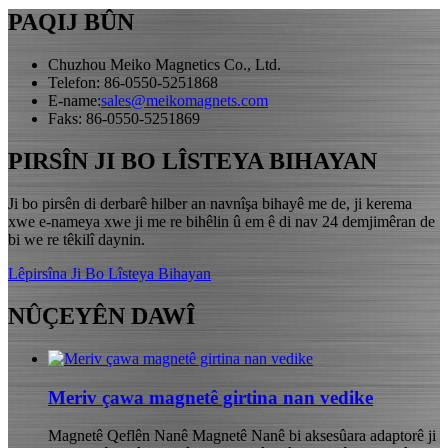
PAQIJ BÛN
Chuzhou Meiko Magnetics Co., Ltd.
Telefon: 86-0550-5251868
E-name:
sales@meikomagnets.com
Faks: 86-0550-5251869
PIRSÎN JI BO LÎSTEYA BIHAYAN
Ji bo pirsên di derbarê hilber an navnîşa bihayê me de, ji kerema
xwe e-nameya xwe ji me re bihêlin û em ê di nav 24 demjimêran de
bi we re têkilî daynin.
Lêpirsîna Ji Bo Lîsteya Bihayan
NÛÇEYÊN DAWÎ
Meriv çawa magnetê girtina nan vedike
Magnetê Qeflên Nanê Magnetê Nanê bi aksesûara adaptorê ji