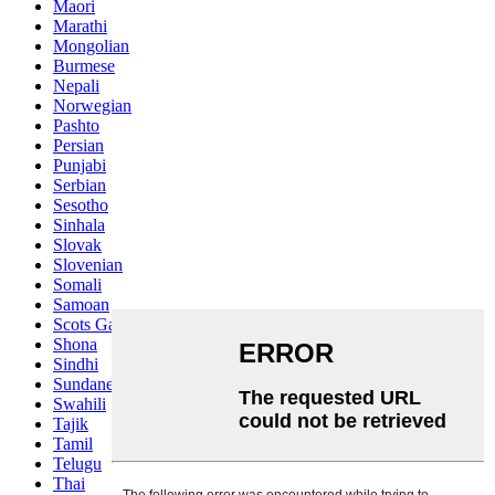
Maori
Marathi
Mongolian
Burmese
Nepali
Norwegian
Pashto
Persian
Punjabi
Serbian
Sesotho
Sinhala
Slovak
Slovenian
Somali
Samoan
Scots Gaelic
Shona
Sindhi
Sundanese
Swahili
Tajik
Tamil
Telugu
Thai