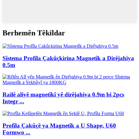
Berhemên Têkildar
Sîstema Profîla Çakûçkirina Magnetîk a Dirêjahiya
0.5m
Railê aliyê magnetîkî yê dirêjahiya 0.9m bi 2pcs
Integr ...
Profîla Çakûçê ya Magnetîk a U Shape, U60
Formwo ...