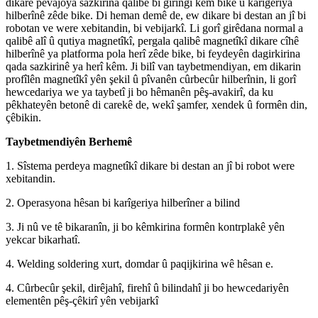
dikare pêvajoya sazkirina qalibê bi girîngî kêm bike û karîgeriya
hilberînê zêde bike. Di heman demê de, ew dikare bi destan an jî bi
robotan ve were xebitandin, bi vebijarkî. Li gorî girêdana normal a
qalibê alî û qutiya magnetîkî, pergala qalibê magnetîkî dikare cîhê
hilberînê ya platforma pola herî zêde bike, bi feydeyên dagirkirina
qada sazkirinê ya herî kêm. Ji bilî van taybetmendiyan, em dikarin
profîlên magnetîkî yên şekil û pîvanên cûrbecûr hilberînin, li gorî
hewcedariya we ya taybetî ji bo hêmanên pêş-avakirî, da ku
pêkhateyên betonê di carekê de, wekî şamfer, xendek û formên din,
çêbikin.
Taybetmendiyên Berhemê
1. Sîstema perdeya magnetîkî dikare bi destan an jî bi robot were
xebitandin.
2. Operasyona hêsan bi karîgeriya hilberîner a bilind
3. Ji nû ve tê bikaranîn, ji bo kêmkirina formên kontrplakê yên
yekcar bikarhatî.
4. Welding soldering xurt, domdar û paqijkirina wê hêsan e.
4. Cûrbecûr şekil, dirêjahî, firehî û bilindahî ji bo hewcedariyên
elementên pêş-çêkirî yên vebijarkî