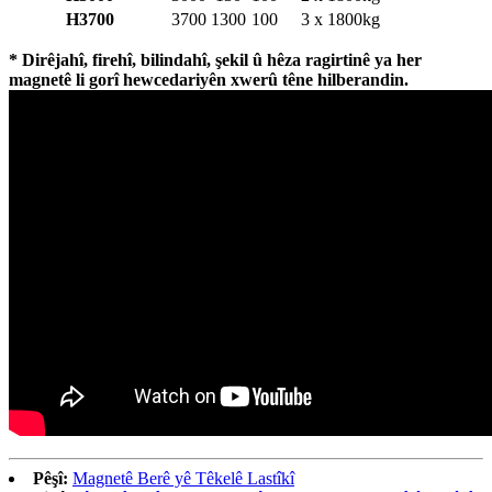
H3700
3700
1300
100
3 x 1800kg
* Dirêjahî, firehî, bilindahî, şekil û hêza ragirtinê ya her
magnetê li gorî hewcedariyên xwerû têne hilberandin.
Pêşî:
Magnetê Berê yê Têkelê Lastîkî