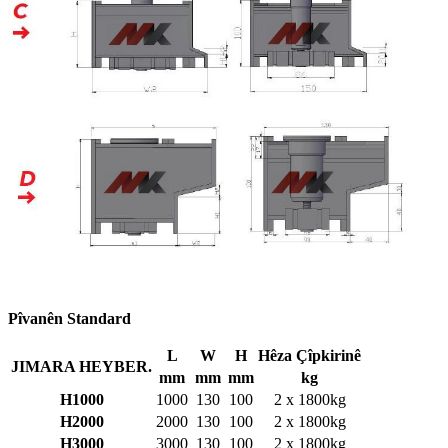
Pîvanên Standard
L
W
H
Hêza Çîpkirinê
JIMARA HEYBER.
mm
mm
mm
kg
H1000
1000
130
100
2 x 1800kg
H2000
2000
130
100
2 x 1800kg
H3000
3000
130
100
2 x 1800kg