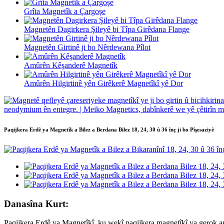
Grîta Magnetîk a Çargoşe
Magnetên Dagirkera Şileyê bi Tîpa Girêdana Flange
Magnetên Girtinê ji bo Nêrdewana Pîlot
Amûrên Kêşanderê Magnetîk
Amûrên Hilgirtinê yên Girêkerê Magnetîkî yê Dor
Paqijkera Erdê ya Magnetîk a Bilez a Berdana Bilez 18, 24, 30 û 36 înç ji bo Pîşesaziyê
Danasîna Kurt:
Paqijkera Erdê ya Magnetîkî, ku wekî paqijkera magnetîkî ya gerok an p