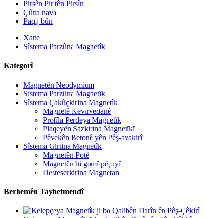
Pirsên Pir tên Pirsîn
Çûna nava
Paqij bûn
Xane
Sîstema Parzûna Magnetîk
Kategorî
Magnetên Neodymium
Sîstema Parzûna Magnetîk
Sîstema Çakûçkirina Magnetîk
Magnetê Kevirvedanê
Profîla Perdeya Magnetîk
Plaqeyên Sazkirina Magnetîkî
Pêvekên Betonê yên Pêş-avakirî
Sîstema Girtina Magnetîk
Magnetên Potê
Magnetên bi gomî pêçayî
Desteserkirina Magnetan
Berhemên Taybetmendî