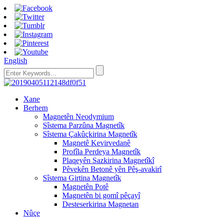
English
Xane
Berhem
Magnetên Neodymium
Sîstema Parzûna Magnetîk
Sîstema Çakûçkirina Magnetîk
Magnetê Kevirvedanê
Profîla Perdeya Magnetîk
Plaqeyên Sazkirina Magnetîkî
Pêvekên Betonê yên Pêş-avakirî
Sîstema Girtina Magnetîk
Magnetên Potê
Magnetên bi gomî pêçayî
Desteserkirina Magnetan
Nûçe