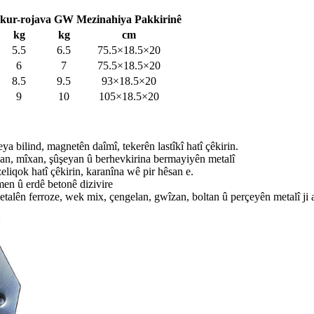
kur-rojava
GW
Mezinahiya Pakkirinê
kg
kg
cm
5.5
6.5
75.5×18.5×20
6
7
75.5×18.5×20
8.5
9.5
93×18.5×20
9
10
105×18.5×20
ya bilind, magnetên daîmî, tekerên lastîkî hatî çêkirin.
îzan, mîxan, şûşeyan û berhevkirina bermayiyên metalî
eliqok hatî çêkirin, karanîna wê pir hêsan e.
îmen û erdê betonê dizivire
talên ferroze, wek mix, çengelan, gwîzan, boltan û perçeyên metalî ji 