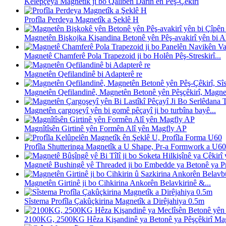
Kelepçeya Magnetîk ji bo Qalibên Darîn ên Pêş-Çêkirî
Profîla Perdeya Magnetîk a Şeklê H
Magnetên Bişkojka Kişandina Betonê yên Pêş-avakirî yên bi Al
Magnetê Chamferê Pola Trapezoid ji bo Holên Pêş-Streskirî...
Magnetên Qefilandinê bi Adapterê re
Magnetên Qefilandinê, Magnetên Betonê yên Pêşçêkirî, Magnet
Magnetên çargoşeyî yên bi gomê pêçayî ji bo turbîna bayê...
Magnîtîsên Girtinê yên Formên Alî yên Magfly AP
Profîla Shutteringa Magnetîk a U Shape, Pr-a Formwork a U60 
Magnetê Bushingê yê Threaded ji bo Embedde ya Betonê ya Pre
Magnetên Girtinê ji bo Cihkirina Ankorên Belavkirinê &...
Sîstema Profîla Çakûçkirina Magnetîk a Dirêjahiya 0.5m
2100KG, 2500KG Hêza Kişandinê ya Betonê ya Pêşçêkirî Magn