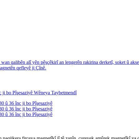
aqijkera firçeya magnetîkî jî tê zanîn, cureyek amûrek magnetîkî ya daîm