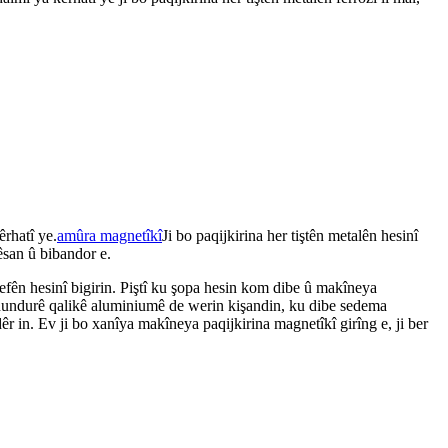
êrhatî ye.
amûra magnetîkî
Ji bo paqijkirina her tiştên metalên hesinî
êsan û bibandor e.
fên hesinî bigirin. Piştî ku şopa hesin kom dibe û makîneya
di hundurê qalikê aluminiumê de werin kişandin, ku dibe sedema
 in. Ev ji bo xanîya makîneya paqijkirina magnetîkî girîng e, ji ber