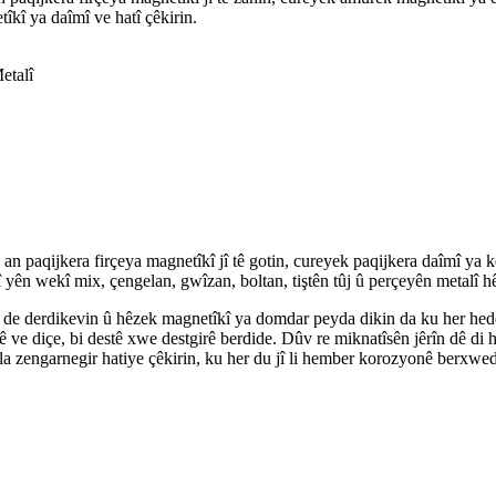
kî ya daîmî ve hatî çêkirin.
etalî
 an paqijkera firçeya magnetîkî jî tê gotin, cureyek paqijkera daîmî ya k
î yên wekî mix, çengelan, gwîzan, boltan, tiştên tûj û perçeyên metalî h
 de derdikevin û hêzek magnetîkî ya domdar peyda dikin da ku her hede
tinê ve diçe, bi destê xwe destgirê berdide. Dûv re miknatîsên jêrîn dê 
a zengarnegir hatiye çêkirin, ku her du jî li hember korozyonê berxwedêr