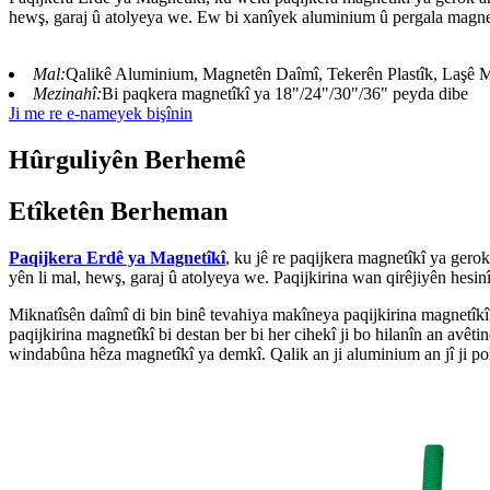
hewş, garaj û atolyeya we. Ew bi xanîyek aluminium û pergala magnetî
Mal:
Qalikê Aluminium, Magnetên Daîmî, Tekerên Plastîk, Laşê M
Mezinahî:
Bi paqkera magnetîkî ya 18"/24"/30"/36" peyda dibe
Ji me re e-nameyek bişînin
Hûrguliyên Berhemê
Etîketên Berheman
Paqijkera Erdê ya Magnetîkî
, ku jê re paqijkera magnetîkî ya gerok
yên li mal, hewş, garaj û atolyeya we. Paqijkirina wan qirêjiyên hesin
Miknatîsên daîmî di bin binê tevahiya makîneya paqijkirina magnetîkî
paqijkirina magnetîkî bi destan ber bi her cihekî ji bo hilanîn an avê
windabûna hêza magnetîkî ya demkî. Qalik an ji aluminium an jî ji pol