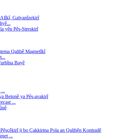
iyê...
...
...
cast ...
et ...