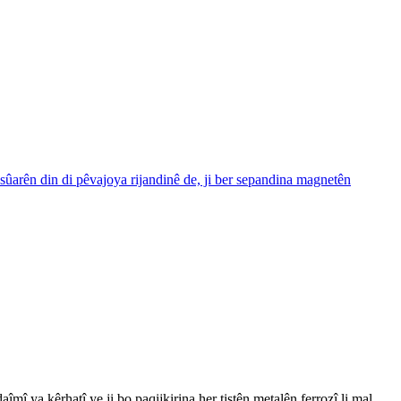
î ya kêrhatî ye ji bo paqijkirina her tiştên metalên ferrozî li mal,