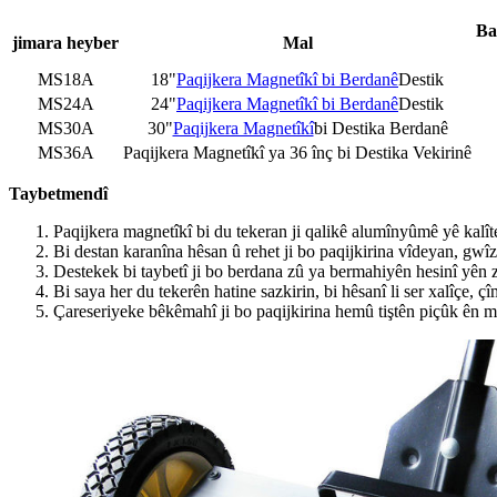
Ba
jimara heyber
Mal
MS18A
18"
Paqijkera Magnetîkî bi Berdanê
Destik
MS24A
24"
Paqijkera Magnetîkî bi Berdanê
Destik
MS30A
30"
Paqijkera Magnetîkî
bi Destika Berdanê
MS36A
Paqijkera Magnetîkî ya 36 înç bi Destika Vekirinê
Taybetmendî
Paqijkera magnetîkî bi du tekeran ji qalikê alumînyûmê yê kalîte
Bi destan karanîna hêsan û rehet ji bo paqijkirina vîdeyan, gw
Destekek bi taybetî ji bo berdana zû ya bermahiyên hesinî yên z
Bi saya her du tekerên hatine sazkirin, bi hêsanî li ser xalîçe, ç
Çareseriyeke bêkêmahî ji bo paqijkirina hemû tiştên piçûk ên me