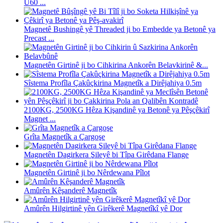
U60 ...
Magnetê Bushingê yê Threaded ji bo Embedde ya Betonê ya
Precast ...
Magnetên Girtinê ji bo Cihkirina Ankorên Belavkirinê &...
Sîstema Profîla Çakûçkirina Magnetîk a Dirêjahiya 0.5m
2100KG, 2500KG Hêza Kişandinê ya Betonê ya Pêşçêkirî
Magnet ...
Grîta Magnetîk a Çargoşe
Magnetên Dagirkera Şileyê bi Tîpa Girêdana Flange
Magnetên Girtinê ji bo Nêrdewana Pîlot
Amûrên Kêşanderê Magnetîk
Amûrên Hilgirtinê yên Girêkerê Magnetîkî yê Dor