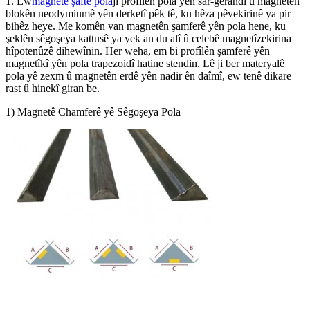
1. Ew
magnetê şaftê pola
ji profîlên pola yên sar-gerandî û magnetên
blokên neodymiumê yên derketî pêk tê, ku hêza pêvekirinê ya pir
bihêz heye. Me komên van magnetên şamferê yên pola hene, ku
şeklên sêgoşeya kattusê ya yek an du alî û celebê magnetîzekirina
hîpotenûzê dihewînin. Her weha, em bi profîlên şamferê yên
magnetîkî yên pola trapezoidî hatine stendin. Lê ji ber materyalê
pola yê zexm û magnetên erdê yên nadir ên daîmî, ew tenê dikare
rast û hinekî giran be.
1) Magnetê Chamferê yê Sêgoşeya Pola