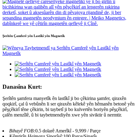
Şerîtên Çamferê yên Lastîkî yên Magnetîk
Danasîna Kurt:
Şerîtên şamfera manyetîk ên lastîkî ji bo çêkirina şamfer, qiraxên
qoqkirî, çal û vebûnên li ser qiraxên kêlekê yên hêmanên betonê yên
pêşçêkirî têne çêkirin, bi taybetî ji bo kulvertên boriyên pêşçêkirî,
çalên menzîlê, û bi taybetmendiyên xwe yên siviktir û nermtir.
Bihayê FOB:
0.5 dolarê Amerîkî - 9,999 / Parçe
Kêmtirîn Hejmara Siparîşê:
100 Parçe/Siparîş