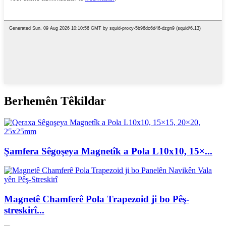
Berhemên Têkildar
Şamfera Sêgoşeya Magnetîk a Pola L10x10, 15×...
Magnetê Chamferê Pola Trapezoid ji bo Pêş-
streskirî...