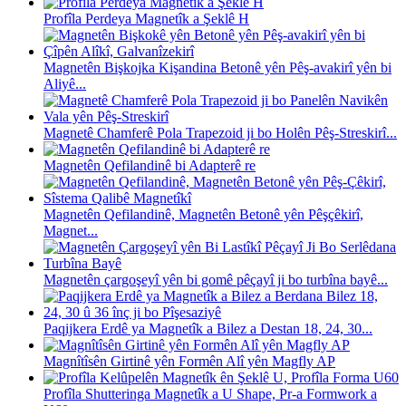
Profîla Perdeya Magnetîk a Şeklê H
Magnetên Bişkojka Kişandina Betonê yên Pêş-avakirî yên bi
Aliyê...
Magnetê Chamferê Pola Trapezoid ji bo Holên Pêş-Streskirî...
Magnetên Qefilandinê bi Adapterê re
Magnetên Qefilandinê, Magnetên Betonê yên Pêşçêkirî,
Magnet...
Magnetên çargoşeyî yên bi gomê pêçayî ji bo turbîna bayê...
Paqijkera Erdê ya Magnetîk a Bilez a Destan 18, 24, 30...
Magnîtîsên Girtinê yên Formên Alî yên Magfly AP
Profîla Shutteringa Magnetîk a U Shape, Pr-a Formwork a