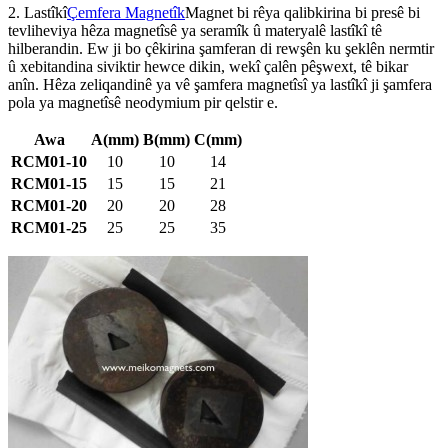
2. Lastîkî
Çemfera Magnetîk
Magnet bi rêya qalibkirina bi presê bi
tevliheviya hêza magnetîsê ya seramîk û materyalê lastîkî tê
hilberandin. Ew ji bo çêkirina şamferan di rewşên ku şeklên nermtir
û xebitandina siviktir hewce dikin, wekî çalên pêşwext, tê bikar
anîn. Hêza zeliqandinê ya vê şamfera magnetîsî ya lastîkî ji şamfera
pola ya magnetîsê neodymium pir qelstir e.
Awa
A(mm)
B(mm)
C(mm)
RCM01-10
10
10
14
RCM01-15
15
15
21
RCM01-20
20
20
28
RCM01-25
25
25
35