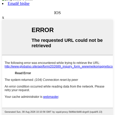
Emailê bişîne
IOS
x