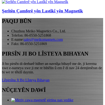
Şerîtên Çamferê yên Lastîkî yên Magnetîk
PAQIJ BÛN
Chuzhou Meiko Magnetics Co., Ltd.
Telefon: 86-0550-5251868
E-name:
sales@meikomagnets.com
Faks: 86-0550-5251869
PIRSÎN JI BO LÎSTEYA BIHAYAN
Ji bo pirsên di derbarê hilber an navnîşa bihayê me de, ji kerema
xwe e-nameya xwe ji me re bihêlin û em ê di nav 24 demjimêran de
bi we re têkilî daynin.
Lêpirsîna Ji Bo Lîsteya Bihayan
NÛÇEYÊN DAWÎ