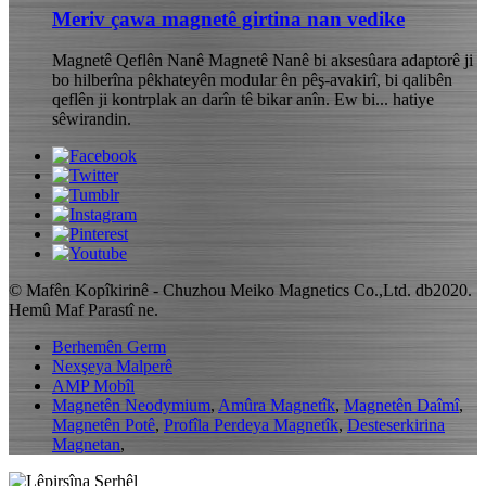
Meriv çawa magnetê girtina nan vedike
Magnetê Qeflên Nanê Magnetê Nanê bi aksesûara adaptorê ji
bo hilberîna pêkhateyên modular ên pêş-avakirî, bi qalibên
qeflên ji kontrplak an darîn tê bikar anîn. Ew bi... hatiye
sêwirandin.
© Mafên Kopîkirinê - Chuzhou Meiko Magnetics Co.,Ltd. db2020.
Hemû Maf Parastî ne.
Berhemên Germ
Nexşeya Malperê
AMP Mobîl
Magnetên Neodymium
,
Amûra Magnetîk
,
Magnetên Daîmî
,
Magnetên Potê
,
Profîla Perdeya Magnetîk
,
Desteserkirina
Magnetan
,