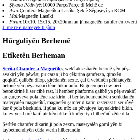
Şîyana Pêdiviyê:
10000 Parçe/Parçe di Mehê de
Awa:
Çemfera Magnetîk a Lastîka Şeklê Sêgoşeyî ya RCM
Mal:
Magnetên Lastîkî
Pîvan:
10x10, 15x15, 20x20mm an jî magnetên çamfer ên xwerû
Ji me re e-nameyek bişînin
Hûrguliyên Berhemê
Etîketên Berheman
Şerîta Chamfer a Magnetîk
s
, wekî aksesûarên betonê yên pêş-
avakirî yên pêwîst, pir caran ji bo çêkirina şamferan, qiraxên
qoqkirî, qalibên dilop, girêdanên sexte, çal û vebûnên pêkhateyên
betonê yên pêş-avakirî têne bikar anîn. Bi gelemperî ew berî
betonkirinê li ser cîhê rast, li hember platforma qalibê ya pêş-avakirî
an çarçoveya pola têne saz kirin. Ji ber taybetmendiyên serîlêdanên
materyalên magnetîkî, magnetên şamfer dikarin rasterast li ser rûyê
kar ê pola bisekinin, li şûna ku mîx an pêvajoya kaynakirinê bikin,
ku ev yek barê karê pir kêm dike û karîgeriya hilberînê zêde dike.
Şerîtên chamfer dikarin ji pola zexm, materyalên gomî yên bi
taybetmendiyên cûda werin hilberandin.