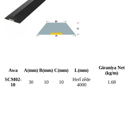
Giraniya Net
Awa
A(mm)
B(mm)
C(mm)
L(mm)
(kg/m)
SCM02-
Herî zêde
30
10
10
1.68
10
4000