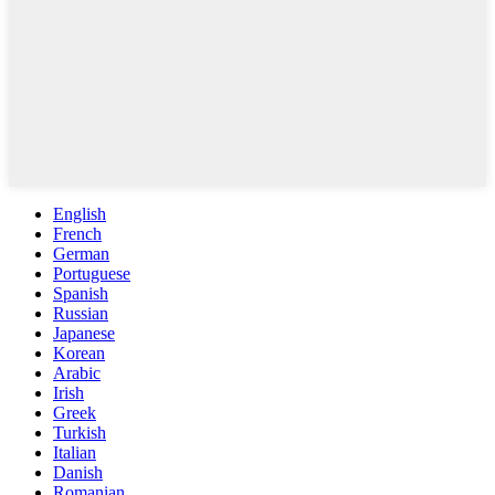
English
French
German
Portuguese
Spanish
Russian
Japanese
Korean
Arabic
Irish
Greek
Turkish
Italian
Danish
Romanian