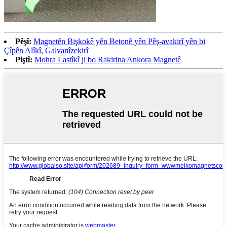
Pêşî:
Magnetên Bişkokê yên Betonê yên Pêş-avakirî yên bi
Çîpên Alîkî, Galvanîzekirî
Piştî:
Mohra Lastîkî ji bo Rakirina Ankora Magnetê