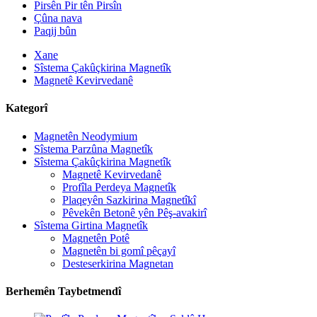
Pirsên Pir tên Pirsîn
Çûna nava
Paqij bûn
Xane
Sîstema Çakûçkirina Magnetîk
Magnetê Kevirvedanê
Kategorî
Magnetên Neodymium
Sîstema Parzûna Magnetîk
Sîstema Çakûçkirina Magnetîk
Magnetê Kevirvedanê
Profîla Perdeya Magnetîk
Plaqeyên Sazkirina Magnetîkî
Pêvekên Betonê yên Pêş-avakirî
Sîstema Girtina Magnetîk
Magnetên Potê
Magnetên bi gomî pêçayî
Desteserkirina Magnetan
Berhemên Taybetmendî