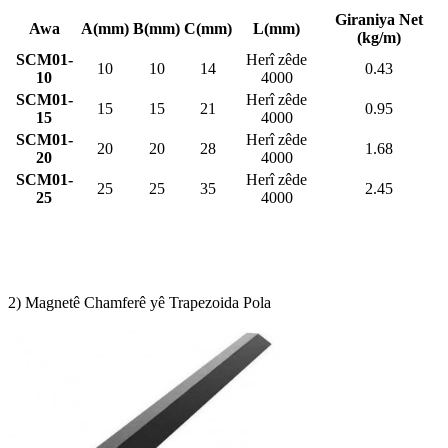
Giraniya Net
Awa
A(mm)
B(mm)
C(mm)
L(mm)
(kg/m)
SCM01-
Herî zêde
10
10
14
0.43
10
4000
SCM01-
Herî zêde
15
15
21
0.95
15
4000
SCM01-
Herî zêde
20
20
28
1.68
20
4000
SCM01-
Herî zêde
25
25
35
2.45
25
4000
2) Magnetê Chamferê yê Trapezoida Pola