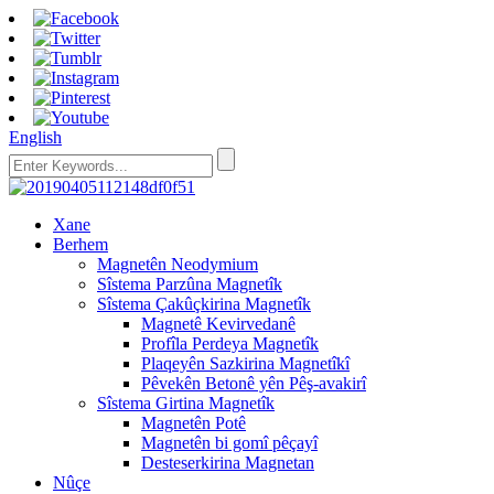
English
Xane
Berhem
Magnetên Neodymium
Sîstema Parzûna Magnetîk
Sîstema Çakûçkirina Magnetîk
Magnetê Kevirvedanê
Profîla Perdeya Magnetîk
Plaqeyên Sazkirina Magnetîkî
Pêvekên Betonê yên Pêş-avakirî
Sîstema Girtina Magnetîk
Magnetên Potê
Magnetên bi gomî pêçayî
Desteserkirina Magnetan
Nûçe